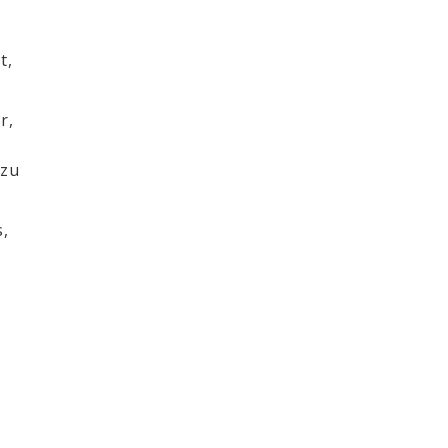
t,
r,
 zu
s,