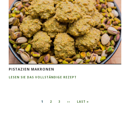
PISTAZIEN MAKRONEN
LESEN SIE DAS VOLLSTÄNDIGE REZEPT
Seitennummerierung
AKTUELLE
1
SEITE
2
SEITE
3
NÄCHSTE
››
LETZTE
LAST »
SEITE
SEITE
SEITE