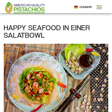
Direkt
GERMANY
Toggl
zum
naviga
Inhalt
HAPPY SEAFOOD IN EINER
SALATBOWL