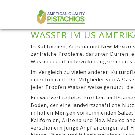
MAIN
Direkt
zum
NAVIGATION
Inhalt
WASSER IM US-AMERI
In Kalifornien, Arizona und New Mexico 
zahlreiche Probleme, darunter Dürren, 
Wasserbedarf in bevölkerungsreichen st
Im Vergleich zu vielen anderen Kulturpfl
dürretolerant. Die Mitglieder von APG s
jeder Tropfen Wasser weise genutzt, die
Ein weitverbreitetes Problem im US-amer
Boden, der eine landwirtschaftliche Nut
in hohen Mengen vorkommenden Salzes ist
Kalifornien, Arizona und New Mexico anb
verschönern junge Anpflanzungen auf H