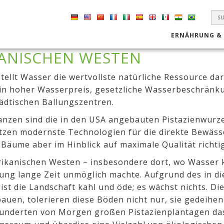
S
F
ERNÄHRUNG &
KANISCHEN WESTEN
stellt Wasser die wertvollste natürliche Ressource d
ein hoher Wasserpreis, gesetzliche Wasserbeschrän
ädtischen Ballungszentren.
anzen sind die in den USA angebauten Pistazienwurzel
etzen modernste Technologien für die direkte Bewässe
 Bäume aber im Hinblick auf maximale Qualität richti
ikanischen Westen – insbesondere dort, wo Wasser kn
zung lange Zeit unmöglich machte. Aufgrund des in d
 die Landschaft kahl und öde; es wächst nichts. Die
auen, tolerieren diese Böden nicht nur, sie gedeihen
underten von Morgen großen Pistazienplantagen das