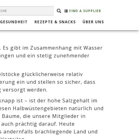
EARCH
Suche
SUCHE
FIND A SUPPLIER
ORM
 GESUNDHEIT
REZEPTE & SNACKS
ÜBER UNS
ar. Es gibt im Zusammenhang mit Wasser
kungen und ein stetig zunehmender
stöcke glücklicherweise relativ
rung ein und stellen so sicher, dass
g versorgt werden.
app ist – ist der hohe Salzgehalt im
iesen Halbwüstengebieten natürlich und
 Bäume, die unsere Mitglieder in
 auch prächtig darauf. Heute
 andernfalls brachliegende Land und