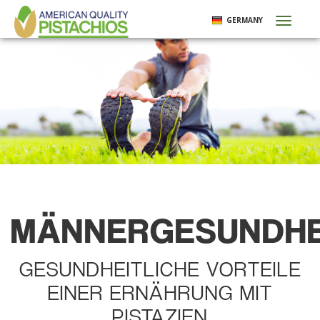
Direkt
GERMANY
Toggl
zum
naviga
Inhalt
MÄNNERGESUNDHE
GESUNDHEITLICHE VORTEILE
EINER ERNÄHRUNG MIT
PISTAZIEN