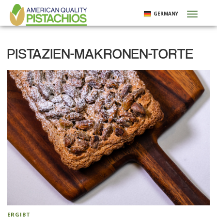
Direkt
GERMANY
Toggl
zum
naviga
Inhalt
PISTAZIEN-MAKRONEN-TORTE
ERGIBT